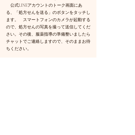
公式LINEアカウントのトーク画面にあ
る、「処方せんを送る」のボタンをタッチし
ます。 スマートフォンのカメラが起動する
ので、処方せんの写真を撮って送信してくだ
さい。その後、服薬指導の準備整いましたら
チャットでご連絡しますので、そのままお待
ちください。​​
③テレビ電話で服薬指導を受け決済を行う
準備が整いましたらチャットでお知らせし
ますので、「薬局に電話する」のボタンを押
して下さい。つながりましたらビデオ通話に
切り替えます。服薬指導が終了したらクレジ
ットカードもしくはQRコード決済