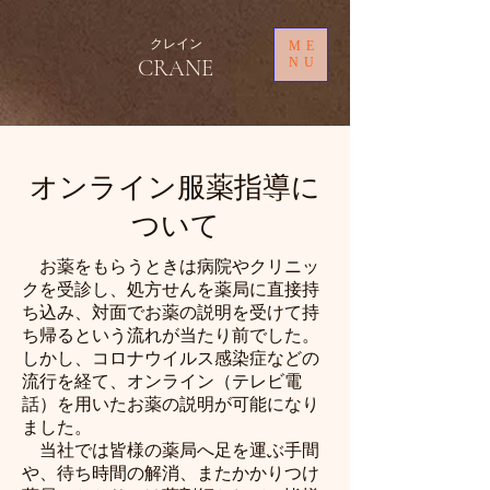
クレイン
ME
CRANE
NU
オンライン服薬指導に
ついて
お薬をもらうときは病院やクリニッ
クを受診し、処方せんを薬局に直接持
ち込み、対面でお薬の説明を受けて持
ち帰るという流れが当たり前でした。
しかし、コロナウイルス感染症などの
流行を経
て、オンライン（テレビ電
話）を用いたお薬の説明が可能になり
ました。
当社では皆様の薬局へ足を運ぶ手間
や、待ち時間の解消、またかかりつけ