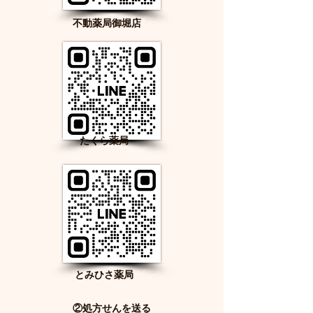
不動薬局御堀店
たくら薬局
とみひさ薬局
​②処方せんを送る