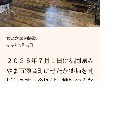
せたか薬局開設
2026年6月24日
２０２６年７月１日に福岡県み
やま市瀬高町にせたか薬局を開
局します。今回は「地域のみな
さまがくつろげる薬局」をコン
セプトにデザインしました。お
気軽にお便りいただければと思
います。
Previous
Next