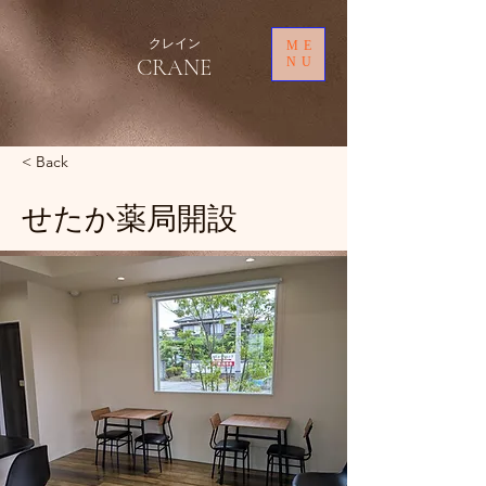
クレイン
ME
CRANE
NU
< Back
せたか薬局開設